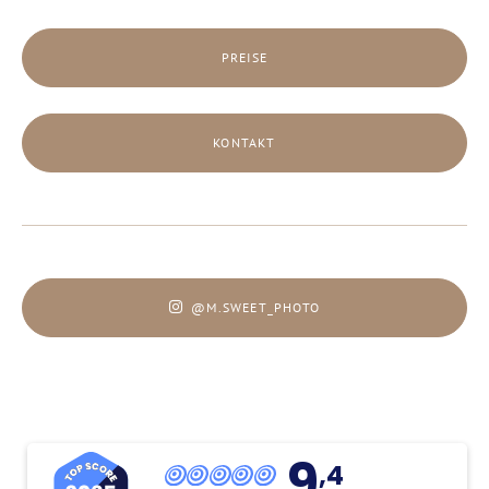
PREISE
KONTAKT
@M.SWEET_PHOTO
9
,4