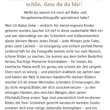
schön, dass du da bis
t!
Weißt du, warum ich mich auf Baby- und
Neugeborenenfotografie spezialisiert habe?
Weil ich Babys liebe – wirklich. Als meine eigenen Kinder
geboren wurden, tauchte ich tief in diese zauberhafte Welt ein
und war überwältigt von der Schönheit und Vollkommenheit
dieser kleinen Wesen. Jedes Detail – jede Wimper, jede Falte,
jedes zarte Lächeln – ist einzigartig und einfach perfekt.Meine
Leidenschaft für die Fotografie kommt nicht nur vom Wunsch,
schöne Bilder zu machen. Sie kommt aus dem tiefen Bedürfnis
heraus, flüchtige Momente festzuhalten – für immer. Als
zweifache Mama weiß ich genau, wie schnell die Zeit vergeht.
Eben noch so winzig – und plötzlich krabbeln sie, lachen laut
und halten die Welt in kleinen Händen.Mit meinen Bildern
möchte ich dir etwas Wertvolles schenken: Erinnerungen, die
du nicht vergisst.Bilder, die dich zurückversetzen – zu den
winzigen Händen, den weichen Wangen, dem zarten
Milchduft.Diese ersten Tage sind unersetzlich. Und verdienen
Bilder, die ihrer Schönheit gerecht werden.In meinem Studio
erwartet dich eine ruhige, liebevolle Atmosphäre – und ein